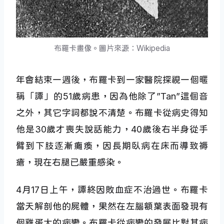
布羅卡畫像。圖片來源：Wikipedia
年會結束一週後，布羅卡到一家醫院探視一個暱
稱「譚」的51歲病患，因為他除了”Tan”這個音
之外，其它字詞都說不清楚。布羅卡從病史得知
他是30歲才喪失說話能力，40歲後右半身從手
臂到下肢逐漸癱瘓，因長期臥病在床而導致褥
瘡，現在右腿已嚴重感染。
4月17日上午，譚終因敗血症不治過世。布羅卡
當天解剖他的屍體，果然在左腦額葉表面發現有
個雞蛋大的病變。布羅卡從病變的發展比對其病