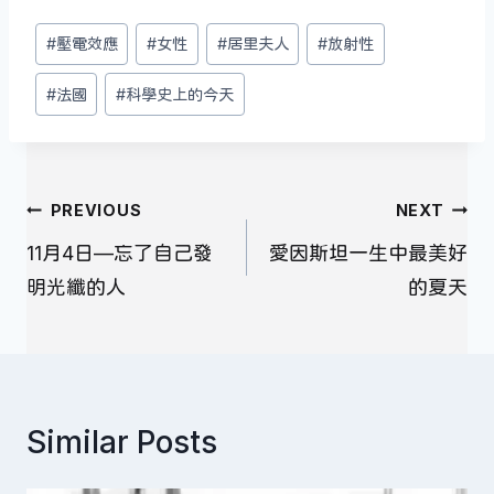
Post
#
壓電效應
#
女性
#
居里夫人
#
放射性
Tags:
#
法國
#
科學史上的今天
文
PREVIOUS
NEXT
章
11月4日—忘了自己發
愛因斯坦一生中最美好
導
明光纖的人
的夏天
覽
Similar Posts