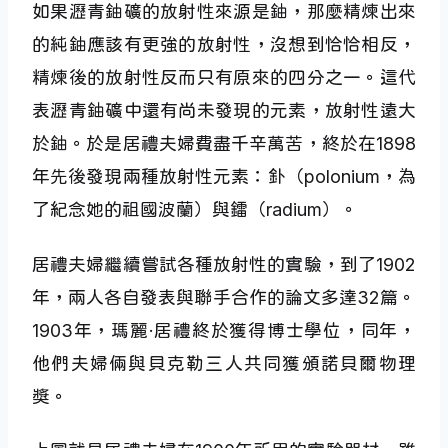
如果瀝青鈾礦的放射性來源是鈾，那麼精煉出來
的純鈾應該有更強的放射性，沒想到恰恰相反，
精煉後的放射性反而只有原來的四分之一。這代
表瀝青鈾礦中還有尚未發現的元素，放射性遠大
於鈾。於是居禮夫婦費盡千辛萬苦，終於在1898
年先後發現兩種放射性元素：釙（polonium，為
了紀念她的祖國波蘭）與鐳（radium）。
居禮夫婦繼續嘗試各種放射性的實驗，到了1902
年，兩人各自發表與聯手合作的論文多達32篇。
1903年，瑪麗·居禮終於獲得博士學位，同年，
他們夫婦倆與貝克勒三人共同獲頒諾貝爾物理
獎。