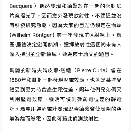
Becquerel）偶然發現和鈾鹽放在一起的密封底
片竟曝光了，因而意外發現放射性，不過這並沒
有引發研究熱潮，因為大家的目光仍鎖定在侖琴
(Wilhelm Röntgen) 前一年發現的X射線上。瑪
麗·居禮決定避開熱潮，選擇放射性這個尚未有人
深入探討的全新領域，做為博士論文的題目。
瑪麗的新婚夫婿皮耶·居禮（Pierre Curie）曾在
1880年和哥哥一起發現壓電效應，也就是某些晶
體受到壓力時會產生電位差，隔年他們兄弟倆又
利用壓電效應，發明可偵測微弱電位差的靜電
計。瑪麗用這靜電計發現瀝青鈾礦會使周圍的空
氣游離而導電，因此可藉此偵測放射性。