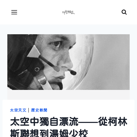
Skip
to
Menu
content
太空天文
|
歷史軼聞
太空中獨自漂流——從柯林
斯聯想到湯姆少校