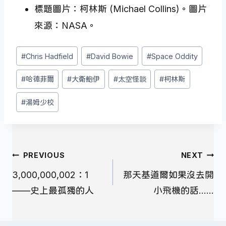
標題圖片：柯林斯 (Michael Collins)。圖片
來源：NASA。
Post
#
Chris Hadfield
#
David Bowie
#
Space Oddity
Tags:
#
哈德菲爾
#
大衛鮑伊
#
太空怪談
#
柯林斯
#
湯姆少校
文
PREVIOUS
NEXT
章
3,000,000,002：1
那天基道爾如果沒去開
導
——史上最孤獨的人
小飛機的話……
覽