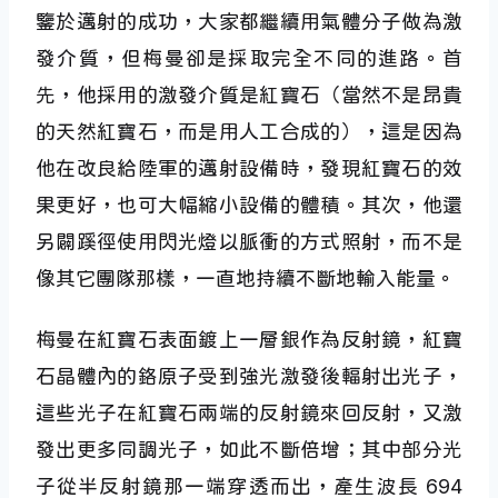
鑒於邁射的成功，大家都繼續用氣體分子做為激
發介質，但梅曼卻是採取完全不同的進路。首
先，他採用的激發介質是紅寶石（當然不是昂貴
的天然紅寶石，而是用人工合成的），這是因為
他在改良給陸軍的邁射設備時，發現紅寶石的效
果更好，也可大幅縮小設備的體積。其次，他還
另闢蹊徑使用閃光燈以脈衝的方式照射，而不是
像其它團隊那樣，一直地持續不斷地輸入能量。
梅曼在紅寶石表面鍍上一層銀作為反射鏡，紅寶
石晶體內的鉻原子受到強光激發後輻射出光子，
這些光子在紅寶石兩端的反射鏡來回反射，又激
發出更多同調光子，如此不斷倍增；其中部分光
子從半反射鏡那一端穿透而出，產生波長 694