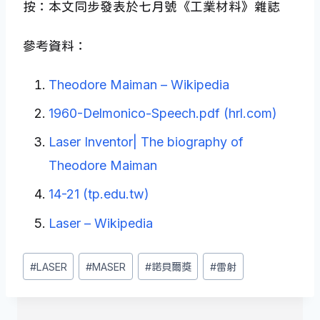
按：本文同步發表於七月號《工業材料》雜誌
參考資料：
Theodore Maiman – Wikipedia
1960-Delmonico-Speech.pdf (hrl.com)
Laser Inventor| The biography of
Theodore Maiman
14-21 (tp.edu.tw)
Laser – Wikipedia
Post
#
LASER
#
MASER
#
諾貝爾獎
#
雷射
Tags: