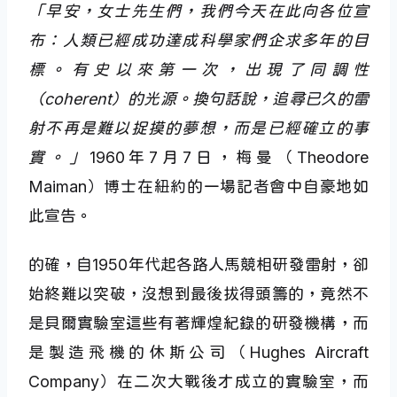
「早安，女士先生們，我們今天在此向各位宣
布：人類已經成功達成科學家們企求多年的目
標。有史以來第一次，出現了同調性
（coherent）的光源。換句話說，追尋已久的雷
射不再是難以捉摸的夢想，而是已經確立的事
實。」
1960年7月7日，梅曼（Theodore
Maiman）博士在紐約的一場記者會中自豪地如
此宣告。
的確，自1950年代起各路人馬競相研發雷射，卻
始終難以突破，沒想到最後拔得頭籌的，竟然不
是貝爾實驗室這些有著輝煌紀錄的研發機構，而
是製造飛機的休斯公司（Hughes Aircraft
Company）在二次大戰後才成立的實驗室，而