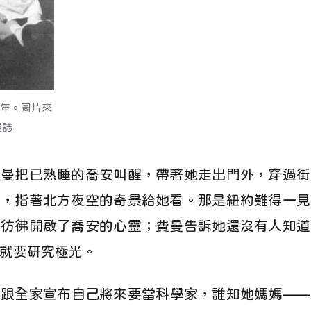
8年。圖片來
雜誌
費曼把已熟睡的喬安叫醒，帶著她走出門外，穿過街
場，指著北方夜空的奇景給她看。那是紐約難得一見
幕彷彿開啟了喬安的心靈；費曼告訴她還沒有人知道
就要研究極光。
安跟全家宣布自己將來要當科學家，誰知她媽媽——