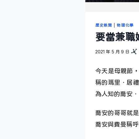
歷史軼聞
|
物理化學
要當兼職
2021 年 5 月 9 日
今天是母親節
稱的瑪里．居
為人知的喬安．費曼 
喬安的哥哥就是
喬安與費曼稱呼