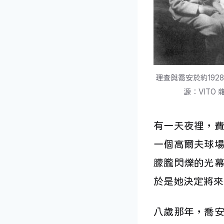
理查與喬安於約192
源：VITO 
有一天夜裡，
一個高爾夫球
朦朧閃爍的光
於是她決定將來
八歲那年，喬