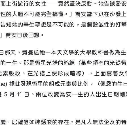
權而上街遊行的女性——竟然堅決反對。她告誡喬安
女性的大腦不可能完全搞懂。」喬安當下趴在沙發上
被告知她的畢生夢想是不可能的，是個毀滅性的打擊
」喬安日後回想。
歲生日那天，費曼送她一本天文學的大學教科書做為
她的一生。那是恆星光譜的暗線（某些頻率的光從恆
元素吸收，在光譜上便形成暗線），上面寫著女
H. Payne) 據此發現恆星的組成元素與比例。（佩恩的生日是
 5 月 11 日。兩位改變喬安一生的人出生日期
瑪麗．居禮猶如神話般的存在，是凡人無法企及的特