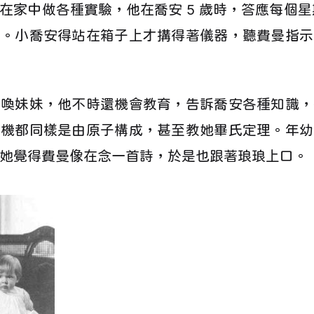
在家中做各種實驗，他在喬安 5 歲時，答應每個星期
手。小喬安得站在箱子上才搆得著儀器，聽費曼指示
使喚妹妹，他不時還機會教育，告訴喬安各種知識，
餅機都同樣是由原子構成，甚至教她畢氏定理。年幼
她覺得費曼像在念一首詩，於是也跟著琅琅上口。