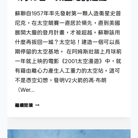
蘇聯自1957年率先發射第一顆人造衛星史普
尼克，在太空競賽一直居於領先，直到美國
展開大膽的登月計畫，才被超越。蘇聯該用
什麼再扳回一城？太空站！建造一個可以長
期停留的太空基地。 在阿姆斯壯踏上月球前
一年就上映的電影《2001太空漫遊》中，就
有藉由離心力產生人工重力的太空站。這可
不是憑空幻想，發明V2火箭的馮·布朗
（Wer…
4
繼續閱讀
月
19
日
—