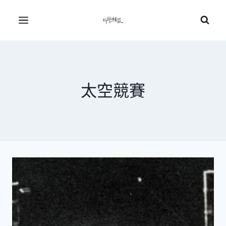
Skip
to
Menu
content
太空競賽