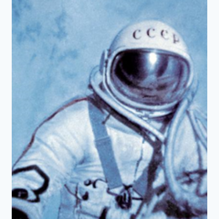
太
空
站
的
起
點