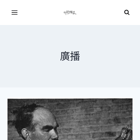
Skip
to
Menu
content
廣播