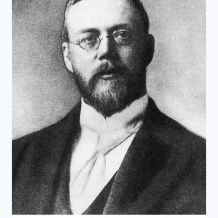
再
生
電
路
的
人