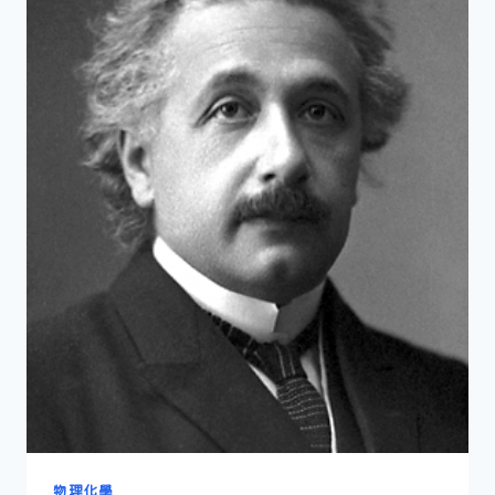
成
部
署
物理化學