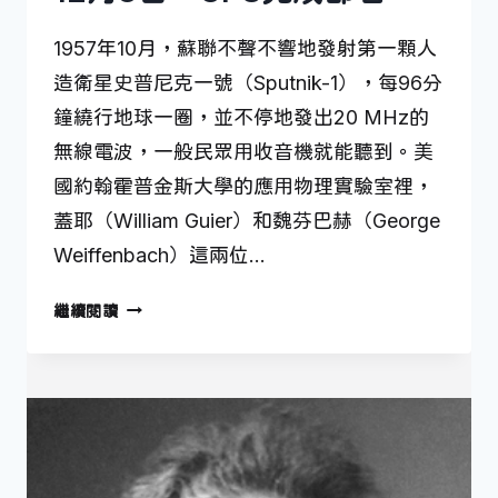
1957年10月，蘇聯不聲不響地發射第一顆人
造衛星史普尼克一號（Sputnik-1），每96分
鐘繞行地球一圈，並不停地發出20 MHz的
無線電波，一般民眾用收音機就能聽到。美
國約翰霍普金斯大學的應用物理實驗室裡，
蓋耶（William Guier）和魏芬巴赫（George
Weiffenbach）這兩位…
12
繼續閱讀
月
8
日
—
GPS
完