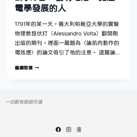
電學發展的人
1791年的某一天，義大利帕維亞大學的實驗
物理教授伏打（Alessandro Volta）翻開剛
出版的期刊，裡面一篇題為〈論肌肉動作的
電效應〉的論文吸引了他的注意。 這篇論…
2
繼續閱讀
月
18
日
—
一切都有脈絡可循
發
明
電
池、
促