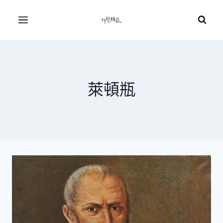
Skip
to
Menu
content
萊頓瓶