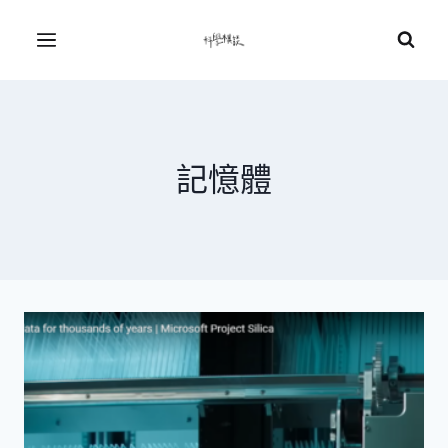
Skip
to
Menu
content
記憶體