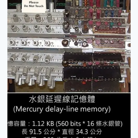
存
技
術
—
又
一
科
幻
預
言
成
真