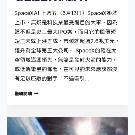
SpaceXAI 上週五（6月12日）SpaceX掛牌
上市，無疑是科技業最受矚目的大事，因為
這不但是史上最大IPO案，而且它的股價短
短三天就上漲五成，市值就超過2.6兆美元，
躍升為全球第五大公司。 SpaceX的確在太
空領域遙遙領先，無論是發射火箭的能力，
或低軌衛星的佈署，在可見的未來應該都沒
有足以匹敵的對手。不過吸引…
曠
繼續閱讀
世
鉅
富
與
邪