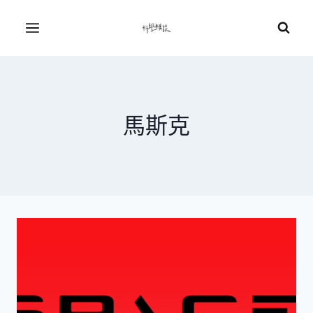
Skip
to
Menu
content
馬斯克