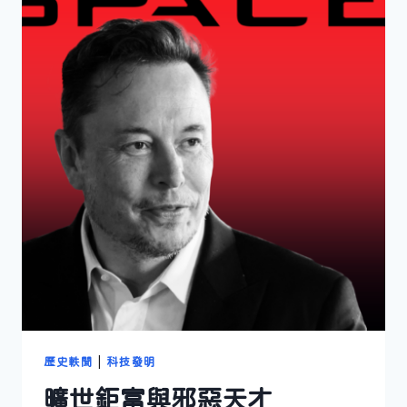
歷史軼聞
|
科技發明
曠世鉅富與邪惡天才