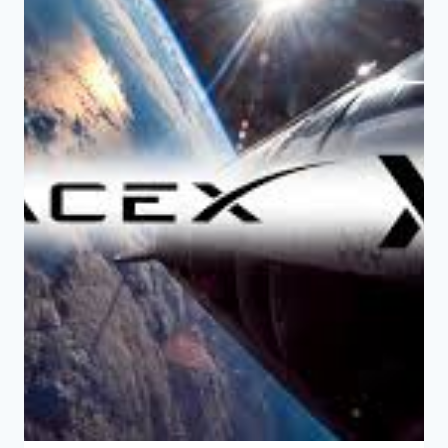
惡
天
才