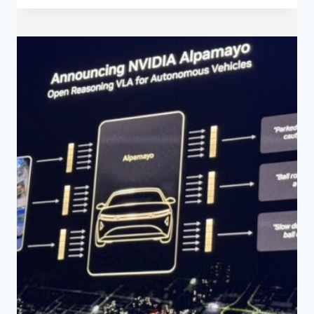
邁
向
卡
爾
達
肖
夫
第
二
型
文
明？