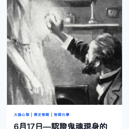
大腦心智
|
歷史軼聞
|
物理化學
6月17日—認證鬼魂現身的