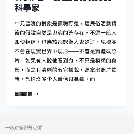
科學家
中元普渡的對象是孤魂野鬼，這民俗活動背
後的假設自然是鬼魂的確存在。不過一般人
即使相信，也應該都認為人鬼殊途，鬼魂並
不會在現實世界中現形——不管是實體或照
片。如果有人說他看到鬼，不只是模糊的身
影，而是有清晰的五官樣貌，還拿出照片佐
證，恐怕沒多少人會信以為真，而
6
繼續閱讀
月
17
日
—
一切都有脈絡可循
認