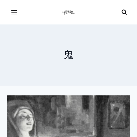
Skip
to
Menu
content
鬼