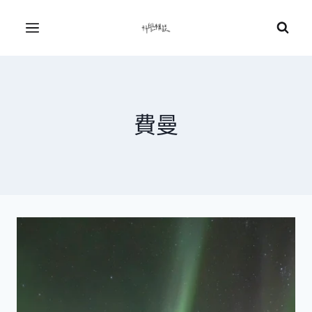
Skip
to
Menu
content
費曼