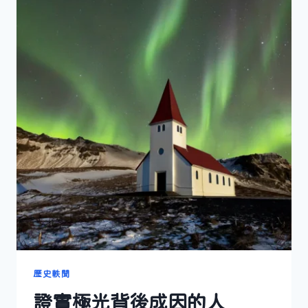
歷史軼聞
證實極光背後成因的人