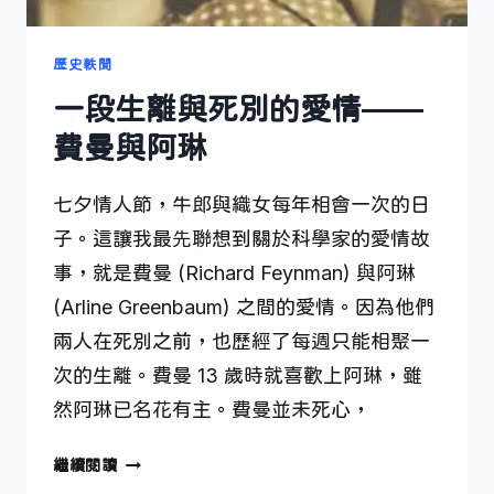
歷史軼聞
一段生離與死別的愛情——
費曼與阿琳
七夕情人節，牛郎與織女每年相會一次的日
子。這讓我最先聯想到關於科學家的愛情故
事，就是費曼 (Richard Feynman) 與阿琳
(Arline Greenbaum) 之間的愛情。因為他們
兩人在死別之前，也歷經了每週只能相聚一
次的生離。費曼 13 歲時就喜歡上阿琳，雖
然阿琳已名花有主。費曼並未死心，
一
繼續閱讀
段