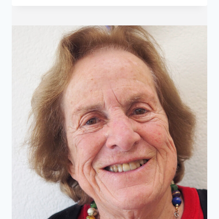
生
離
與
死
別
的
愛
情
——
費
曼
與
阿
琳