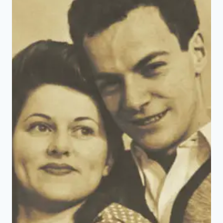
後
成
因
的
人