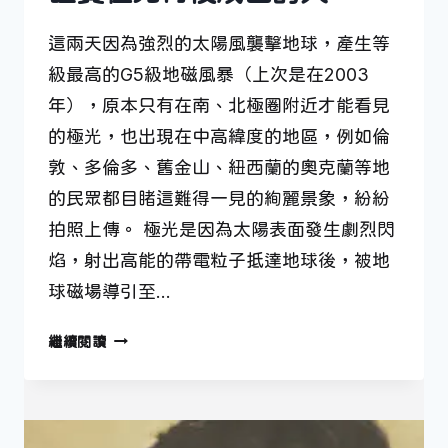
這兩天因為強烈的太陽風襲擊地球，產生等
級最高的G5級地磁風暴（上次是在2003
年），原本只有在南、北極圈附近才能看見
的極光，也出現在中高緯度的地區，例如倫
敦、多倫多、舊金山、紐西蘭的奧克蘭等地
的民眾都目睹這難得一見的絢麗景象，紛紛
拍照上傳。 極光是因為太陽表面發生劇烈閃
焰，射出高能的帶電粒子抵達地球後，被地
球磁場導引至…
證
繼續閱讀
實
極
光
背