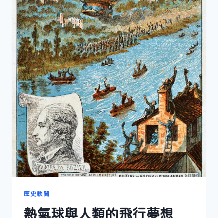
歷史軼聞
熱氣球與人類的飛行夢想