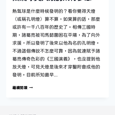
熱氣球是什麼時候發明的？看你覺得天燈
（或稱孔明燈）算不算，如果算的話，那麼
或許有一千八百年的歷史了。相傳三國時
期，諸葛亮被司馬懿圍困在平陽，為了向外
求援，所以發明了後來以他為名的孔明燈。
不過這個傳說不怎麼可靠，因為就連賦予諸
葛亮傳奇色彩的《三國演義》，也沒提到他
放天燈，可見天燈是後來才穿鑿附會成他的
發明。目前所知最早…
熱
繼續閱讀
氣
球
與
人