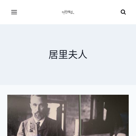
Skip
to
Menu
content
居里夫人