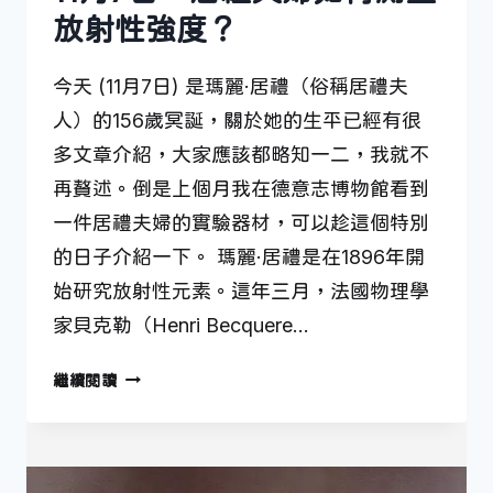
放射性強度？
今天 (11月7日) 是瑪麗·居禮（俗稱居禮夫
人）的156歲冥誕，關於她的生平已經有很
多文章介紹，大家應該都略知一二，我就不
再贅述。倒是上個月我在德意志博物館看到
一件居禮夫婦的實驗器材，可以趁這個特別
的日子介紹一下。 瑪麗·居禮是在1896年開
始研究放射性元素。這年三月，法國物理學
家貝克勒（Henri Becquere…
11
繼續閱讀
月
7
日
—