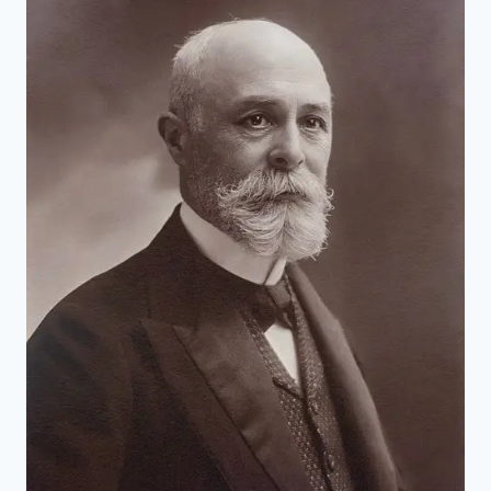
居
禮
夫
婦
如
何
測
量
放
射
性
強
度？