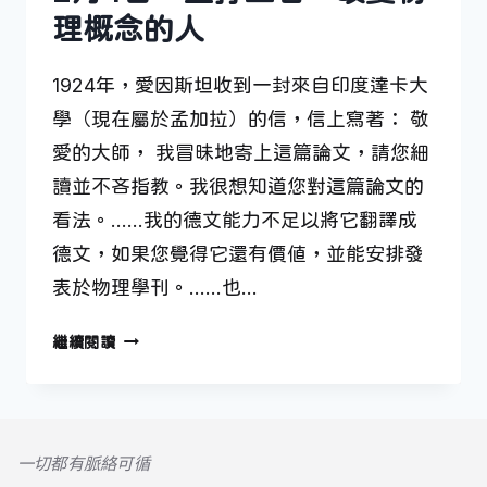
理概念的人
1924年，愛因斯坦收到一封來自印度達卡大
學（現在屬於孟加拉）的信，信上寫著： 敬
愛的大師， 我冒昧地寄上這篇論文，請您細
讀並不吝指教。我很想知道您對這篇論文的
看法。……我的德文能力不足以將它翻譯成
德文，如果您覺得它還有價值，並能安排發
表於物理學刊。……也…
2
繼續閱讀
月
4
日
—
一切都有脈絡可循
歪