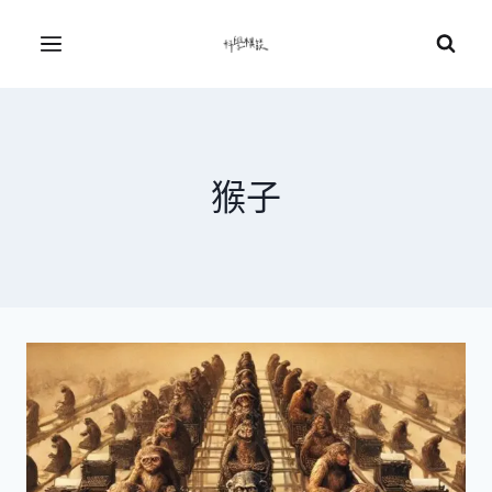
Skip
to
Menu
content
猴子