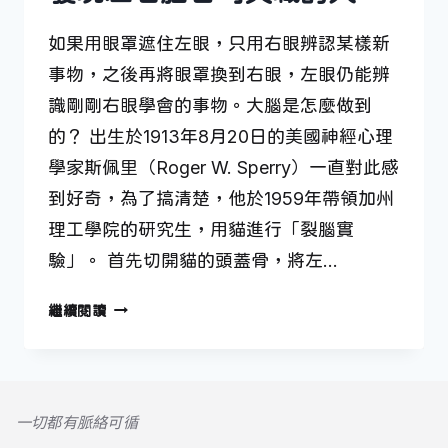
如果用眼罩遮住左眼，只用右眼辨認某樣新
事物，之後再將眼罩換到右眼，左眼仍能辨
識剛剛右眼學會的事物。大腦是怎麼做到
的？ 出生於1913年8月20日的美國神經心理
學家斯佩里（Roger W. Sperry）一直對此感
到好奇，為了搞清楚，他於1959年帶領加州
理工學院的研究生，用貓進行「裂腦實
驗」。 首先切開貓的頭蓋骨，將左…
發
繼續閱讀
現
左
右
腦
一切都有脈絡可循
各