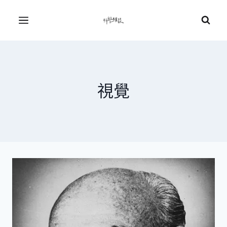
Skip
to
Menu
content
視覺