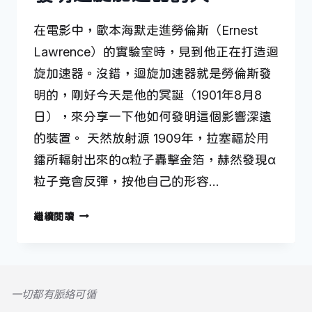
在電影中，歐本海默走進勞倫斯（Ernest
Lawrence）的實驗室時，見到他正在打造迴
旋加速器。沒錯，迴旋加速器就是勞倫斯發
明的，剛好今天是他的冥誕（1901年8月8
日），來分享一下他如何發明這個影響深遠
的裝置。 天然放射源 1909年，拉塞福於用
鐳所輻射出來的α粒子轟擊金箔，赫然發現α
粒子竟會反彈，按他自己的形容…
發
繼續閱讀
明
迴
旋
加
一切都有脈絡可循
速