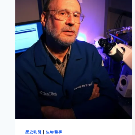
歷史軼聞
|
生物醫學