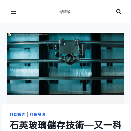
Skip
to
Menu
content
科幻探究
|
科技發明
石英玻璃儲存技術—又一科