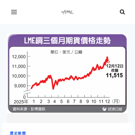
Skip
to
Menu
content
歷史軼聞