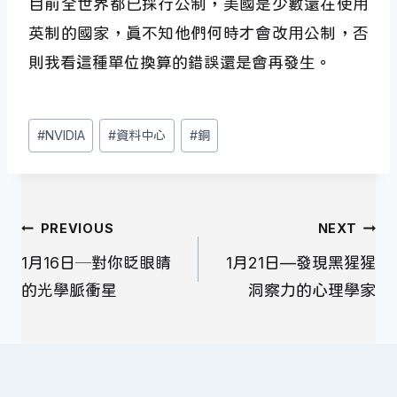
目前全世界都已採行公制，美國是少數還在使用
英制的國家，真不知他們何時才會改用公制，否
則我看這種單位換算的錯誤還是會再發生。
Post
#
NVIDIA
#
資料中心
#
銅
Tags:
文
PREVIOUS
NEXT
章
1月16日─對你眨眼睛
1月21日—發現黑猩猩
導
的光學脈衝星
洞察力的心理學家
覽