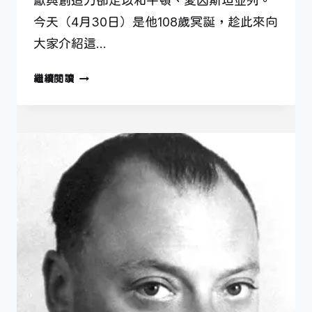
獻與創造力卻足以和牛頓、愛因斯坦並列。
今天（4月30日）是他108歲冥誕，趁此來向
大家介紹這…
4
繼續閱讀
月
30
日
—
開
啟
數
位
時
代
的
人