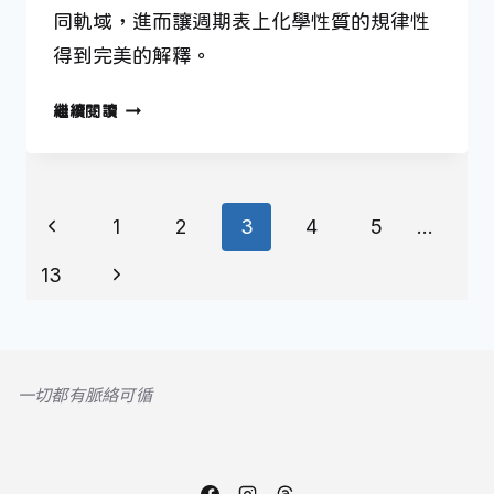
同軌域，進而讓週期表上化學性質的規律性
得到完美的解釋。
4
繼續閱讀
月
25
日
Page
—
Previous
1
2
3
4
5
...
拯
navigation
Page
救
Next
13
原
Page
子
模
型
一切都有脈絡可循
的
人