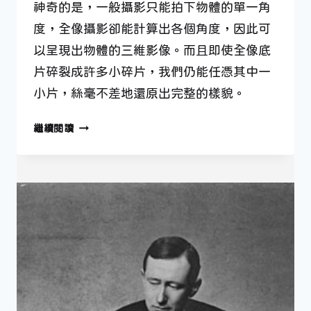
神奇的是，一般攝影只能拍下物體的單一角
度，全像攝影卻能計算出各個角度，因此可
以呈現出物體的三維影像。而且即使全像底
片碎裂成許多小碎片，我們仍能任憑其中一
小片，絲毫不差地還原出完整的樣貌。
6
繼續閱讀
月
5
日
—
發
明
全
像
攝
影