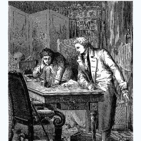
—
科
學
頑
童
費
曼
生
日