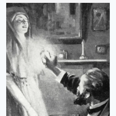
日
—
她
30
年
都
沒
收
入，
卻
成
為
第
二
位
諾
貝
爾