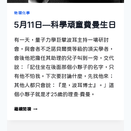
物理化學
5月11日—科學頑童費曼生日
有一天，量子力學巨擘波耳主持一場研討
會，與會者不乏諾貝爾獎等級的頂尖學者，
會後他把擔任其助理的兒子叫到一旁，交代
說：「記住坐在後面那個小夥子的名字，只
有他不怕我。下次要討論什麼，先找他來；
其他人都只會說：『是，波耳博士』。」這
個小夥子就是才25歲的理查·費曼。
5
繼續閱讀
月
11
日