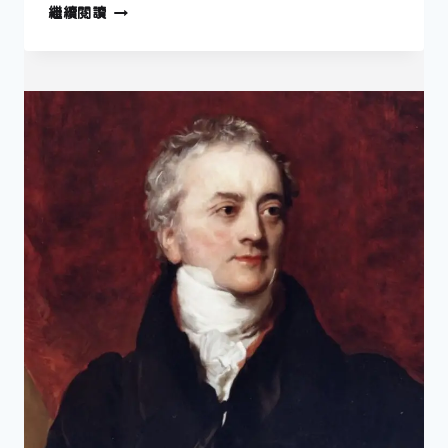
6
繼續閱讀
月
17
日
—
認
證
鬼
魂
現
身
的
科
學
家