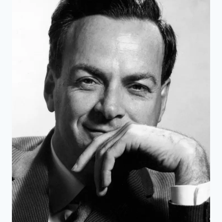
上
第
一
起
駭
客
事
件