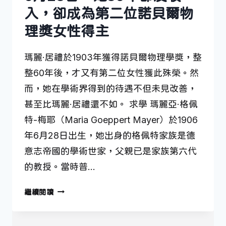
入，卻成為第二位諾貝爾物
理獎女性得主
瑪麗·居禮於1903年獲得諾貝爾物理學獎，整
整60年後，才又有第二位女性獲此殊榮。然
而，她在學術界得到的待遇不但未見改善，
甚至比瑪麗·居禮還不如。 求學 瑪麗亞·格佩
特-梅耶（Maria Goeppert Mayer）於1906
年6月28日出生，她出身的格佩特家族是德
意志帝國的學術世家，父親已是家族第六代
的教授。當時普…
6
繼續閱讀
月
28