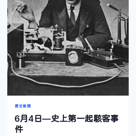
的
人
歷史軼聞
6月4日—史上第一起駭客事
件