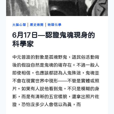
物
理
獎
女
大腦心智
|
歷史軼聞
|
物理化學
性
得
6月17日—認證鬼魂現身的
主
科學家
中元普渡的對象是孤魂野鬼，這民俗活動背
後的假設自然是鬼魂的確存在。不過一般人
即使相信，也應該都認為人鬼殊途，鬼魂並
不會在現實世界中現形——不管是實體或照
片。如果有人說他看到鬼，不只是模糊的身
影，而是有清晰的五官樣貌，還拿出照片佐
證，恐怕沒多少人會信以為真，而