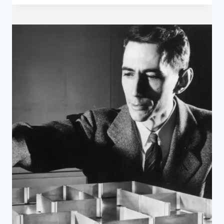
2
日
—
意
外
誕
生
的
電
化
學