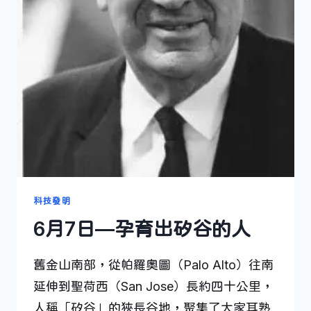
人
科技發明
6月7日—孕育出矽谷的人
舊金山南部，從帕羅奧圖（Palo Alto）往南
延伸到聖荷西（San Jose）長約四十公里，
人稱「矽谷」的狹長谷地，聚集了大家耳熟