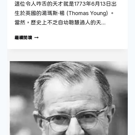
這位令人咋舌的天才就是1773年6月13日出
生於英國的湯瑪斯·楊 (Thomas Young) 。
當然，歷史上不乏自幼聰慧過人的天…
6
繼續閱讀
月
13
日
—
最
後
一
個
無
所
不
知
的