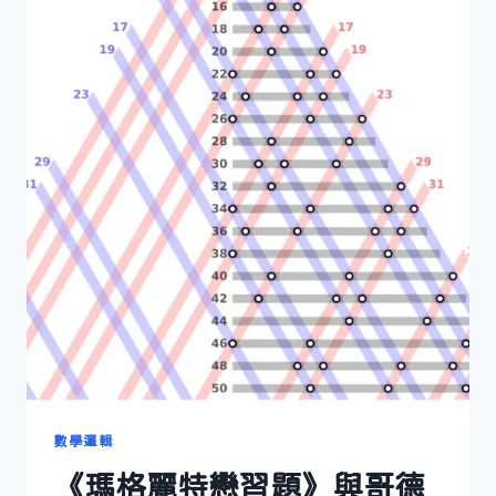
數學邏輯
《瑪格麗特戀習題》與哥德