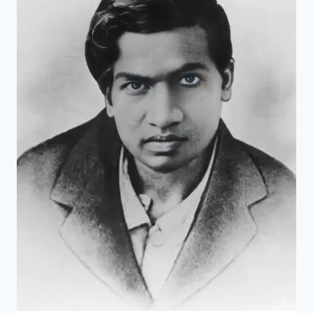
題》
與
哥
德
巴
赫
猜
想