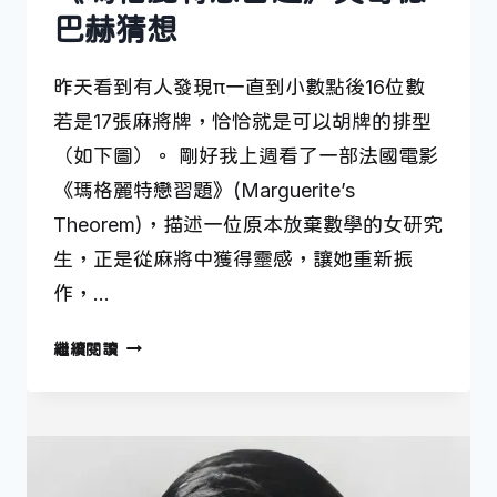
巴赫猜想
昨天看到有人發現π一直到小數點後16位數
若是17張麻將牌，恰恰就是可以胡牌的排型
（如下圖）。 剛好我上週看了一部法國電影
《瑪格麗特戀習題》(Marguerite’s
Theorem)，描述一位原本放棄數學的女研究
生，正是從麻將中獲得靈感，讓她重新振
作，…
《瑪
繼續閱讀
格
麗
特
戀
習