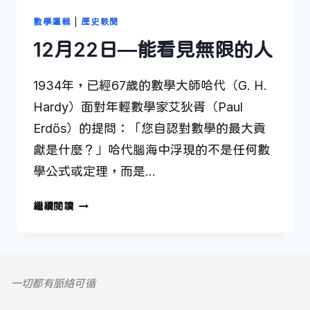
數學邏輯
|
歷史軼聞
12月22日—能看見無限的人
1934年，已經67歲的數學大師哈代（G. H.
Hardy）面對年輕數學家艾狄胥（Paul
Erdős）的提問：「您自認對數學的最大貢
獻是什麼？」哈代腦海中浮現的不是任何數
學公式或定理，而是…
12
繼續閱讀
月
22
日
—
一切都有脈絡可循
能
看