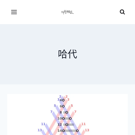
Skip
to
Menu
content
哈代