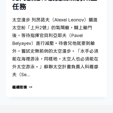
任務
太空漫步 列昂諾夫（Alexei Leonov）鑽進
太空船「上升2號」的氣閘艙，關上艙門
後，等待指揮官貝利亞耶夫（Pavel
Belyayev）進行減壓。待會兒他就要到艙
外，嘗試史無前例的太空漫步。「水手必須
能在海裡游泳，同樣地，太空人也必須能在
外太空游泳。」蘇聯太空計畫負責人科羅廖
夫（Se…
比
繼續閱讀
阿
波
羅
13