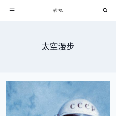
Skip
to
Menu
content
太空漫步