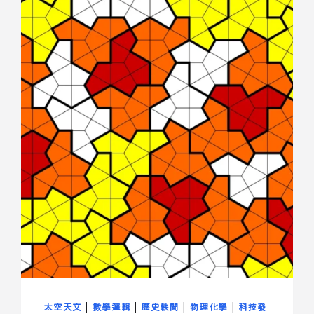
太空天文
|
數學邏輯
|
歷史軼聞
|
物理化學
|
科技發