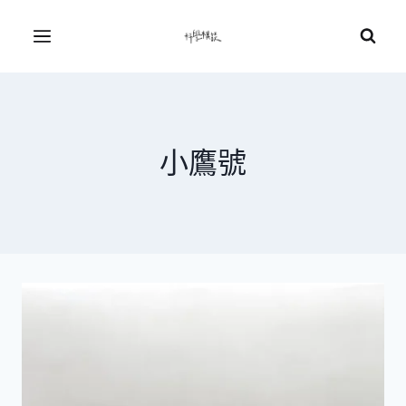
Skip
to
Menu
content
小鷹號