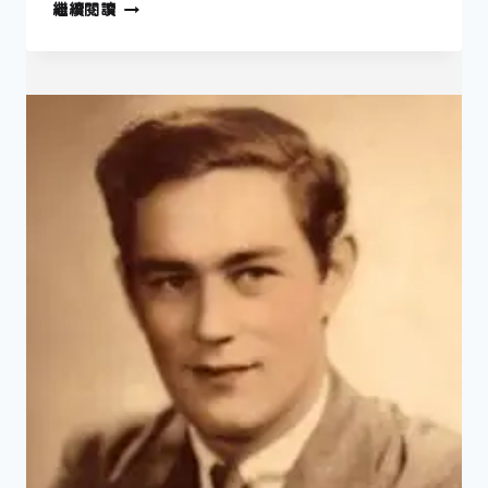
1
繼續閱讀
月
21
日
—
發
現
黑
猩
猩
洞
察
力
的
心
理
學
家