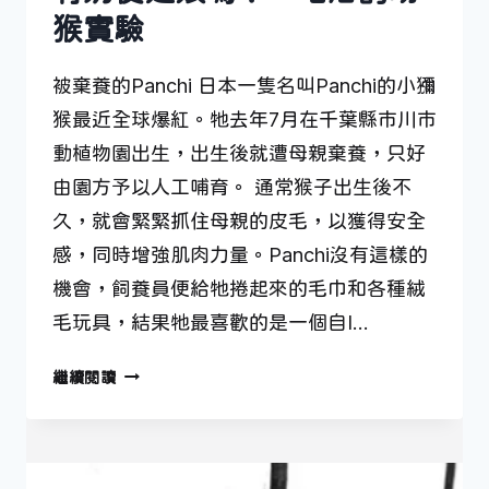
猴實驗
被棄養的Panchi 日本一隻名叫Panchi的小獼
猴最近全球爆紅。牠去年7月在千葉縣市川市
動植物園出生，出生後就遭母親棄養，只好
由園方予以人工哺育。 通常猴子出生後不
久，就會緊緊抓住母親的皮毛，以獲得安全
感，同時增強肌肉力量。Panchi沒有這樣的
機會，飼養員便給牠捲起來的毛巾和各種絨
毛玩具，結果牠最喜歡的是一個自I…
有
繼續閱讀
奶
便
是
娘