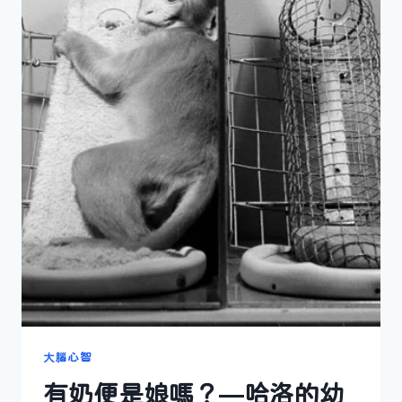
大腦心智
有奶便是娘嗎？—哈洛的幼