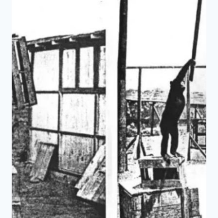
嗎？
—
哈
洛
的
幼
猴
實
驗