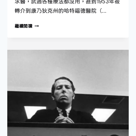
求醫，試過各種療法都沒用，直到1953年被
轉介到康乃狄克州的哈特福德醫院（…
失
繼續閱讀
去
記
憶
的
人