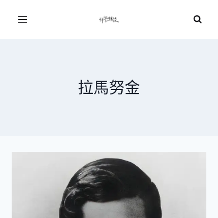
Skip
to
Menu
content
拉馬努金