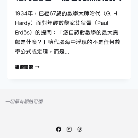
1934年，已經67歲的數學大師哈代（G. H.
Hardy）面對年輕數學家艾狄胥（Paul
Erdős）的提問：「您自認對數學的最大貢
獻是什麼？」哈代腦海中浮現的不是任何數
學公式或定理，而是…
12
繼續閱讀
月
22
日
—
一切都有脈絡可循
能
看
見
無
限