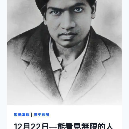
數學邏輯
|
歷史軼聞
12月22日—能看見無限的人