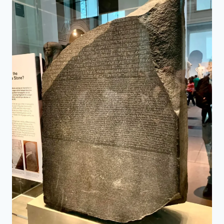
讓
一
切
訊
號
化
繁
為
簡
的
人