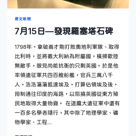
歷史軼聞
7月15日—發現羅塞塔石碑
1798年，拿破崙才剛打敗奧地利軍隊、取得
比利時，並將義大利納為附屬國，橫掃歐陸
無敵手，眼見尚能抗衡的只剩英國。於是他
率領遠征軍共四百艘船艦，官兵三萬八千
人，浩浩蕩蕩抵達埃及，打算佔領埃及後，
箝制通往印度的海路，以阻撓英國從東方殖
民地取得大量物資。 在這龐大遠征軍中還有
一百多名學者隨行，其中除了地理學家、礦
物學家、工程…
7