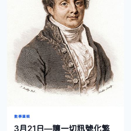
數學邏輯
3月21日—讓一切訊號化繁