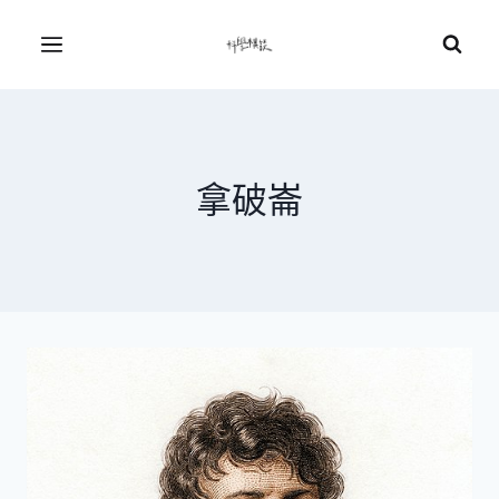
Skip
to
Menu
content
拿破崙