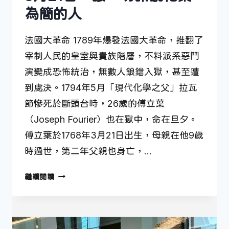
為簡的人
法國大革命 1789年爆發法國大革命，推翻了
宰制人民的皇室與貴族階層，不料派系惡鬥
演變成恐怖統治，無數人鋃鐺入獄，甚至遭
到處決。1794年5月「現代化學之父」拉瓦
節慘死於斷頭台時，26歲的傅立葉
（Joseph Fourier）也在獄中，命在旦夕。
傅立葉於1768年3月21日出生，母親在他9歲
時過世，第二年父親也身亡，…
3
繼續閱讀
月
21
日
—