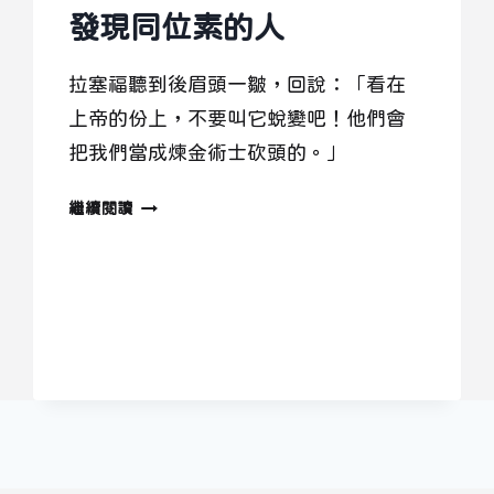
發現同位素的人
拉塞福聽到後眉頭一皺，回說：「看在
上帝的份上，不要叫它蛻變吧！他們會
把我們當成煉金術士砍頭的。」
發
繼續閱讀
現
同
位
素
的
人