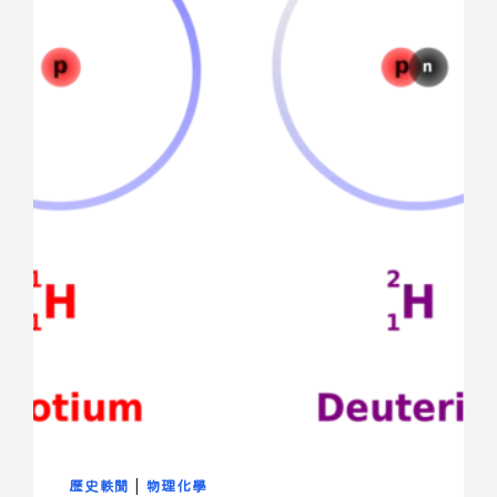
歷史軼聞
|
物理化學