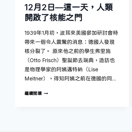
12月2日—這一天，人類
開啟了核能之門
1939年1月初，波耳來美國參加研討會時
帶來一個令人震驚的消息：德國人發現
核分裂了。 原來他之前的學生弗里施
（Otto Frisch）聖誕節去瑞典，造訪也
是物理學家的阿姨邁特納（Lise
Meitner），得知阿姨之前在德國的同…
12
繼續閱讀
月
2
日
—
這