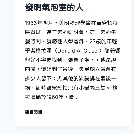
發明氣泡室的人
1953年四月，美國物理學會在華盛頓特
區舉辦一連三天的研討會。第一天的午
餐時間，餐廳裡人聲鼎沸，27歲的年輕
學者格拉澤（Donald A. Glaser）端著餐
盤好不容易找到一張桌子坐下。他還視
四周，懷疑到了最後一天星期六還會有
多少人留下；尤其他的演講排在最後一
場，到時聽眾恐怕只有小貓兩三隻。 格
拉澤攝於1960年。圖…
發
繼續閱讀
明
氣
泡