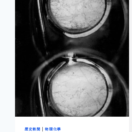
歷史軼聞
|
物理化學