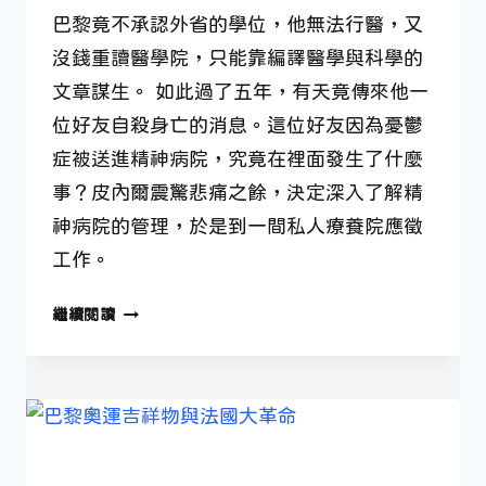
巴黎竟不承認外省的學位，他無法行醫，又
沒錢重讀醫學院，只能靠編譯醫學與科學的
文章謀生。 如此過了五年，有天竟傳來他一
位好友自殺身亡的消息。這位好友因為憂鬱
症被送進精神病院，究竟在裡面發生了什麼
事？皮內爾震驚悲痛之餘，決定深入了解精
神病院的管理，於是到一間私人療養院應徵
工作。
4
繼續閱讀
月
20
日
—
開
啟