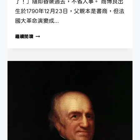
了！」隨即昏厥過去，不省人事。 商博良出
生於1790年12月23日，父親本是書商，但法
國大革命演變成…
12
繼續閱讀
月
23
日
—
破
解
埃
及
象
形
文
字
的