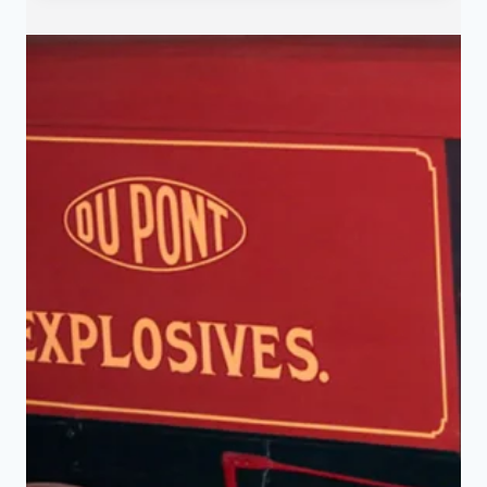
運
吉
祥
物
與
法
國
大
革
命