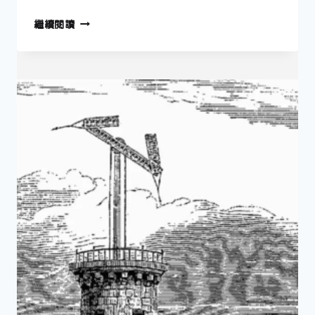
法
繼續閱讀
國
大
革
命
與
杜
邦
公
司
的
誕
生