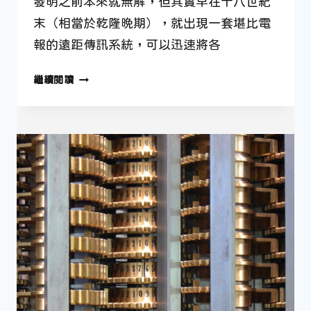
發明之前本來就無解，但其實早在十八世紀
末（相當於乾隆晚期），就出現一套堪比電
報的遠距傳訊系統，可以迅速將各
夏
繼續閱讀
普
塔
——
史
上
第
一
個
遠
距
傳
訊
系