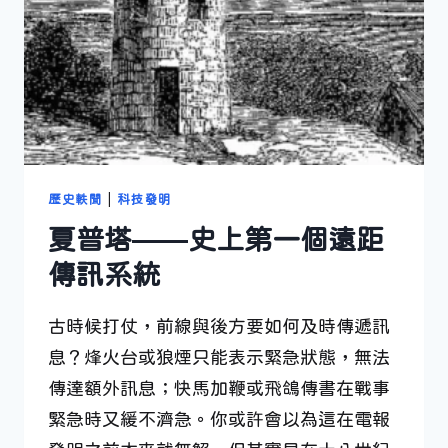
歷史軼聞
|
科技發明
夏普塔——史上第一個遠距
傳訊系統
古時候打仗，前線與後方要如何及時傳遞訊
息？烽火台或狼煙只能表示緊急狀態，無法
傳達額外訊息；快馬加鞭或飛鴿傳書在戰事
緊急時又緩不濟急。你或許會以為這在電報