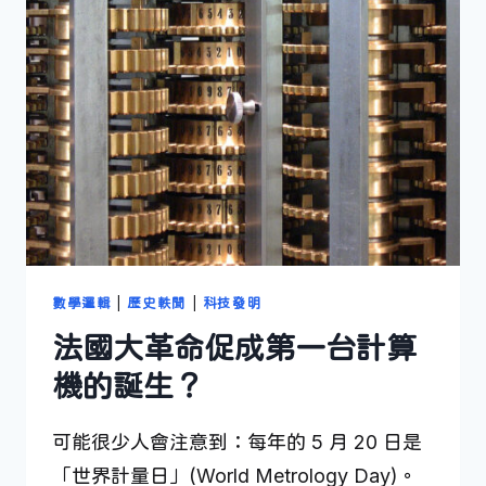
統
數學邏輯
|
歷史軼聞
|
科技發明
法國大革命促成第一台計算
機的誕生？
可能很少人會注意到：每年的 5 月 20 日是
「世界計量日」(World Metrology Day)。