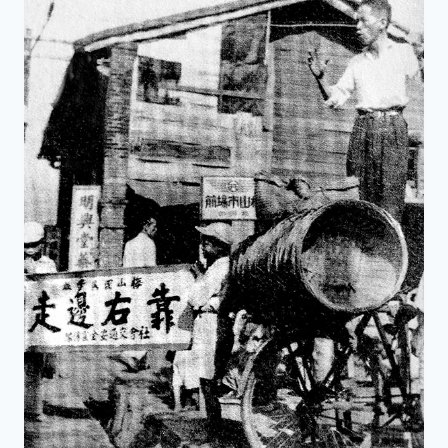
讓
一
切
訊
號
化
繁
為
簡
的
人