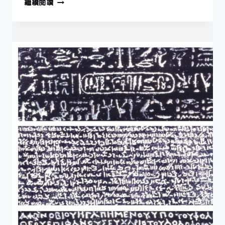
繼續閱讀
左
行、
靠
右
行