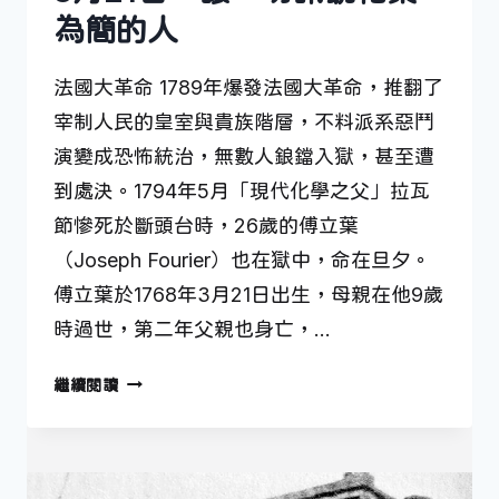
為簡的人
法國大革命 1789年爆發法國大革命，推翻了
宰制人民的皇室與貴族階層，不料派系惡鬥
演變成恐怖統治，無數人鋃鐺入獄，甚至遭
到處決。1794年5月「現代化學之父」拉瓦
節慘死於斷頭台時，26歲的傅立葉
（Joseph Fourier）也在獄中，命在旦夕。
傅立葉於1768年3月21日出生，母親在他9歲
時過世，第二年父親也身亡，…
3
繼續閱讀
月
21
日
—