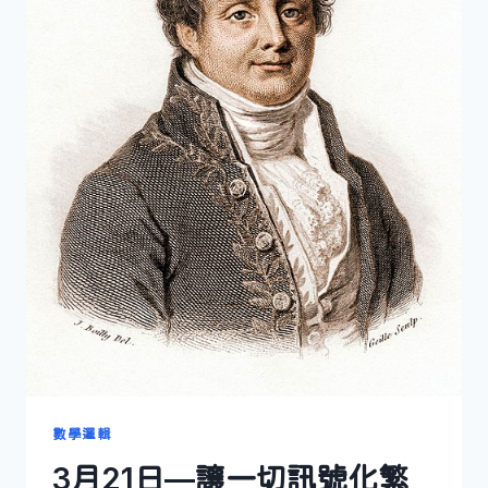
數學邏輯
3月21日—讓一切訊號化繁