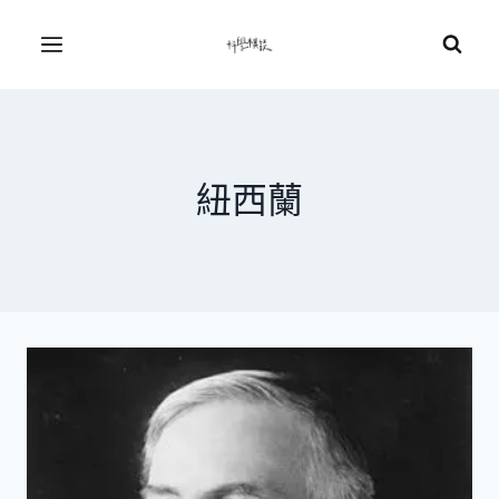
Skip
to
Menu
content
紐西蘭