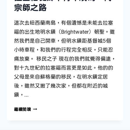
宗師之路
這次去紐西蘭南島，有個遺憾是未能去拉塞
福的出生地明水鎮（Brightwater）朝聖。雖
然我們是自己開車，但明水鎮距基督城5個
小時車程，和我們的行程完全相反，只能忍
痛放棄。 移民之子 現在的我們就覺得偏遠，
對十九世紀的拉塞福而言更是如此。他的的
父母是來自蘇格蘭的移民，在明水鎮定居
後，雖然又搬了幾次家，但都在附近的城
鎮，…
拉
繼續閱讀
塞
福
從