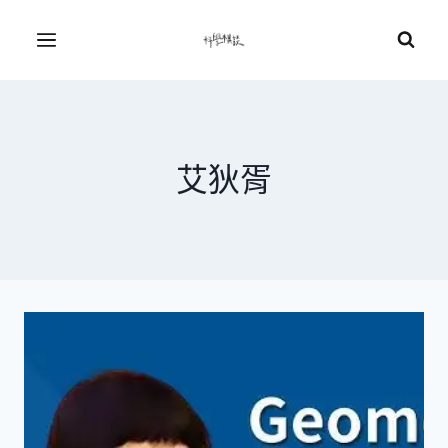
Skip
to
Menu
content
艾狄胥