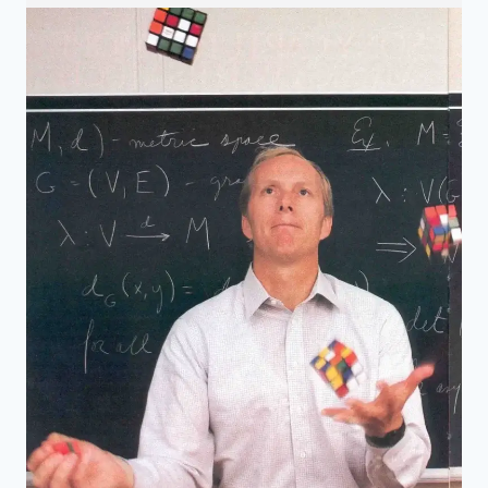
圖
論
與
實
際
網
路
的
人