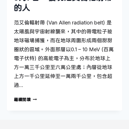
的人
范艾倫輻射帶 (Van Allen radiation belt) 是
太陽風與宇宙射線襲來，其中的帶電粒子被
地球磁場捕獲，而在地球周圍形成兩個甜甜
圈狀的區域。外面那層以0.1 – 10 MeV (百萬
電子伏特) 的高能電子為主，分布於地球上
方一萬三千公里至六萬公里處；內層從地球
上方一千公里延伸至一萬兩千公里，包含超
過…
9
繼續閱讀
月
7
日
—