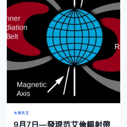
太空天文
9月7日—發現范艾倫輻射帶