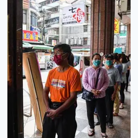
發
現
黑
猩
猩
洞
察
力
的
心
理
學
家