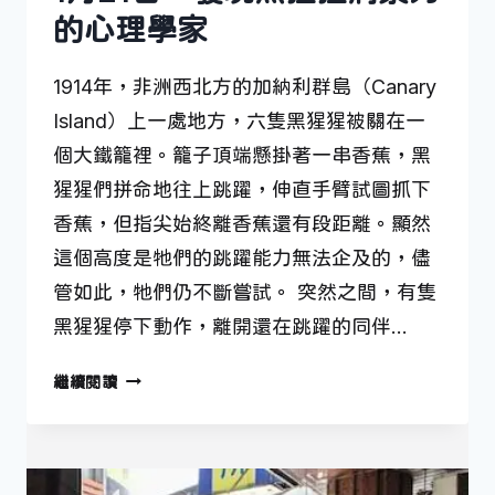
的心理學家
1914年，非洲西北方的加納利群島（Canary
Island）上一處地方，六隻黑猩猩被關在一
個大鐵籠裡。籠子頂端懸掛著一串香蕉，黑
猩猩們拼命地往上跳躍，伸直手臂試圖抓下
香蕉，但指尖始終離香蕉還有段距離。顯然
這個高度是牠們的跳躍能力無法企及的，儘
管如此，牠們仍不斷嘗試。 突然之間，有隻
黑猩猩停下動作，離開還在跳躍的同伴…
1
繼續閱讀
月
21
日
—