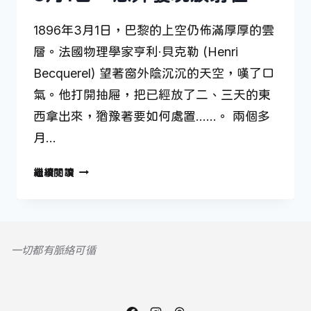
1896年3月1日，巴黎的上空仍佈滿厚厚的雲
層。法國物理學家亨利·貝克勒 (Henri
Becquerel) 望著窗外陰沉沉的天空，嘆了口
氣。他打開抽屜，把已經放了二、三天的東
西拿出來，猶豫著要如何處置……。 兩個多
月…
3
繼續閱讀
月
1
日
—
一切都有脈絡可循
意
外
發
現