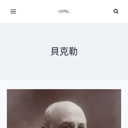
Skip
to
Menu
content
貝克勒