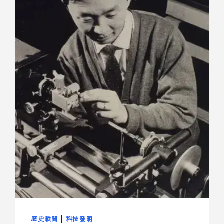
歷史軼聞
|
科技發明