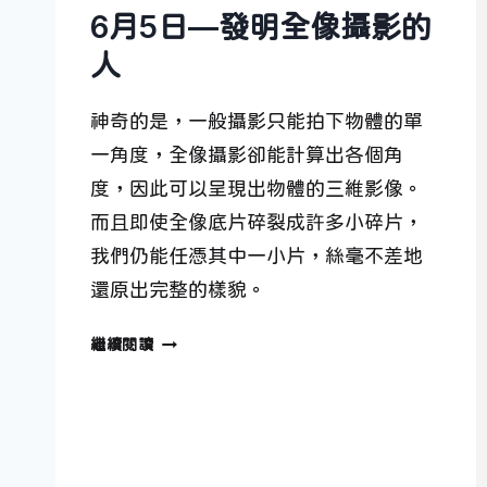
6月5日—發明全像攝影的
人
神奇的是，一般攝影只能拍下物體的單
一角度，全像攝影卻能計算出各個角
度，因此可以呈現出物體的三維影像。
而且即使全像底片碎裂成許多小碎片，
我們仍能任憑其中一小片，絲毫不差地
還原出完整的樣貌。
6
繼續閱讀
月
5
日
—
發