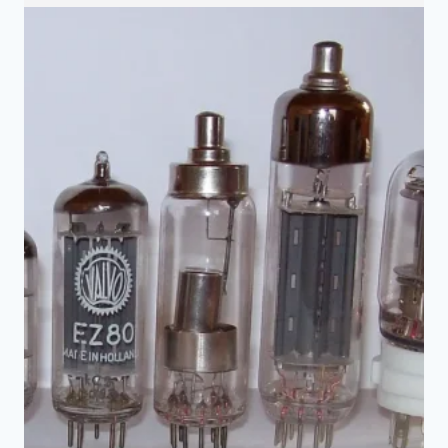
—
史
上
第
一
起
駭
客
事
件