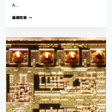
A…
11
繼續閱讀
月
16
日
—
真
空
管
問
世
120
週
年