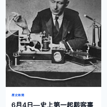
歷史軼聞
6月4日—史上第一起駭客事