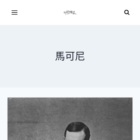
Skip
to
Menu
content
馬可尼