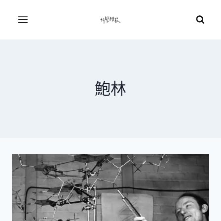
Skip
to
Menu
content
鮑林