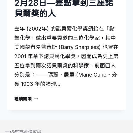
2月28日—差點拿到三座諾
貝爾獎的人
去年 (2002年) 的諾貝爾化學獎頒給在「點
擊化學」做出重要貢獻的三位化學家，其中
美國學者夏普萊斯 (Barry Sharpless) 也曾在
2001 年拿下諾貝爾化學獎，因而成為史上第
五位拿到兩次諾貝爾獎的科學家。前面四人
分別是： ——瑪麗．居里 (Marie Curie，分
獲 1903 年的物理…
2
繼續閱讀
月
28
日
—
一切都有脈絡可循