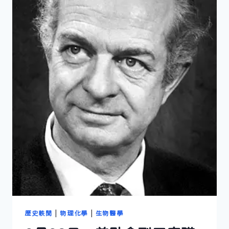
十
週
年
歷史軼聞
|
物理化學
|
生物醫學