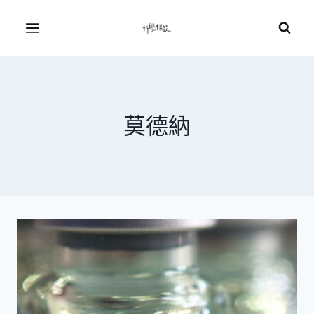
Skip
to
Menu
content
莫德納