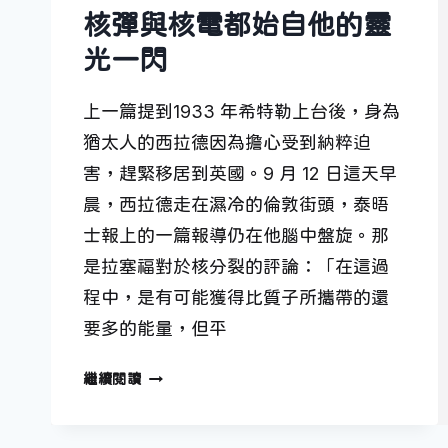
核彈與核電都始自他的靈
光一閃
上一篇提到1933 年希特勒上台後，身為
猶太人的西拉德因為擔心受到納粹迫
害，趕緊移居到英國。9 月 12 日這天早
晨，西拉德走在濕冷的倫敦街頭，泰晤
士報上的一篇報導仍在他腦中盤旋。那
是拉塞福對於核分裂的評論：「在這過
程中，是有可能獲得比質子所攜帶的還
要多的能量，但平
核
繼續閱讀
彈
與