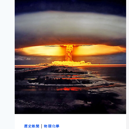
歷史軼聞
|
物理化學