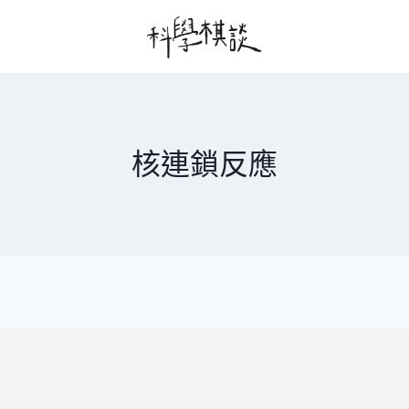
核連鎖反應