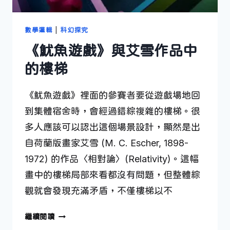
數學邏輯
|
科幻探究
《魷魚遊戲》與艾雪作品中
的樓梯
《魷魚遊戲》裡面的參賽者要從遊戲場地回
到集體宿舍時，會經過錯綜複雜的樓梯。很
多人應該可以認出這個場景設計，顯然是出
自荷蘭版畫家艾雪 (M. C. Escher, 1898-
1972) 的作品〈相對論〉(Relativity)。這幅
畫中的樓梯局部來看都沒有問題，但整體綜
觀就會發現充滿矛盾，不僅樓梯以不
《魷
繼續閱讀
魚