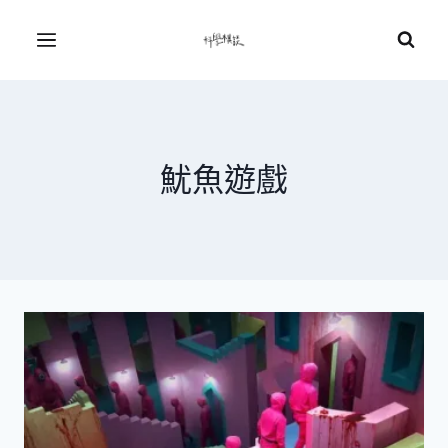
Skip
to
Menu
content
魷魚遊戲