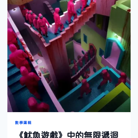
數學邏輯
《魷魚遊戲》中的無限遞迴