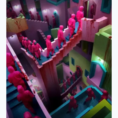
的
無
限
遞
迴