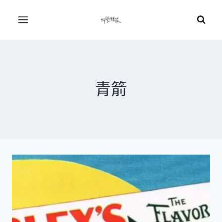
Skip
to
Menu
content
青箭