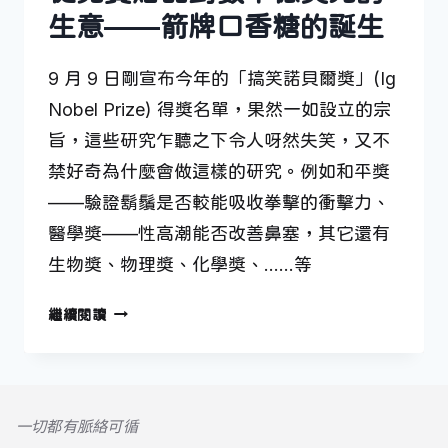
生意——箭牌口香糖的誕生
9 月 9 日剛宣布今年的「搞笑諾貝爾獎」(Ig
Nobel Prize) 得獎名單，果然一如設立的宗
旨，這些研究乍聽之下令人呀然失笑，又不
禁好奇為什麼會做這樣的研究。例如和平獎
——驗證鬍鬚是否較能吸收拳擊的衝擊力、
醫學獎——性高潮能否改善鼻塞，其它還有
生物獎、物理獎、化學獎、……等
從
繼續閱讀
免
費
贈
品
一切都有脈絡可循
到