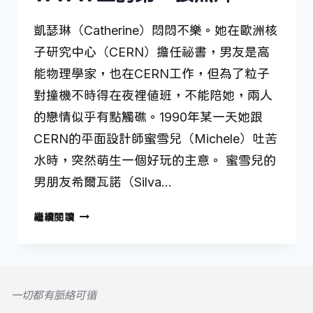
凱瑟琳（Catherine）悶悶不樂。她在歐洲核
子研究中心（CERN）擔任祕書，男友是高
能物理學家，也在CERN工作，但為了粒子
對撞機不時得在夜裡值班，不能陪她，兩人
的戀情似乎有點觸礁。1990年某一天她跟
CERN的平面設計師蜜雪兒（Michele）吐苦
水時，突然萌生一個好玩的主意。 蜜雪兒的
男朋友希爾瓦諾（Silva…
WWW
繼續閱讀
上
的
第
一
一切都有脈絡可循
張