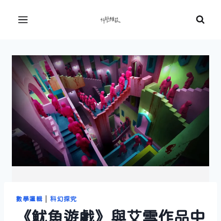
Skip
to
Menu
content
數學邏輯
|
科幻探究
《魷魚遊戲》與艾雪作品中