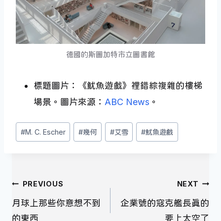
德國的斯圖加特市立圖書館
標題圖片：《魷魚遊戲》裡錯綜複雜的樓梯
場景。圖片來源：
ABC News
。
Post
#
M. C. Escher
#
幾何
#
艾雪
#
魷魚遊戲
Tags:
文
PREVIOUS
NEXT
章
月球上那些你意想不到
企業號的寇克艦長真的
導
的東西
要上太空了