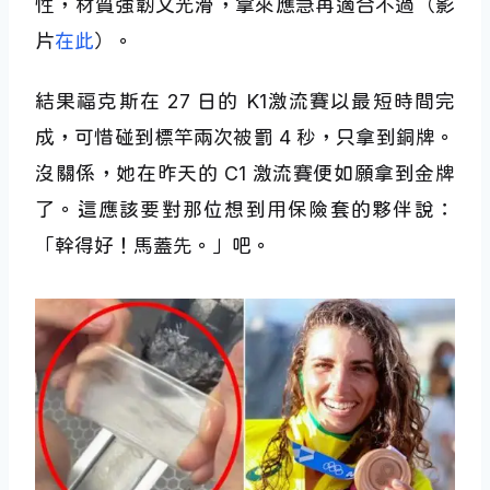
性，材質強韌又光滑，拿來應急再適合不過（影
片
在此
）。
結果福克斯在 27 日的 K1激流賽以最短時間完
成，可惜碰到標竿兩次被罰 4 秒，只拿到銅牌。
沒關係，她在昨天的 C1 激流賽便如願拿到金牌
了。這應該要對那位想到用保險套的夥伴說：
「幹得好！馬蓋先。」吧。