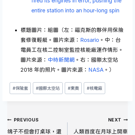
fired its engines in error, pushing the
entire station into an hour-long spin
標題圖片：組圖（左：福克斯的夥伴用保險
套修復輕艇。圖片來源：
Rosario
。中：台
電員工在核二控制室監控核能廠運作情形。
圖片來源：
中時新聞網
。右：國際太空站
2018 年的照片。圖片來源：
NASA
。）
Post
#
保險套
#
國際太空站
#
東奧
#
核電廠
Tags:
文
PREVIOUS
NEXT
章
鴿子不但會打桌球，還
人類首度在月球上開車