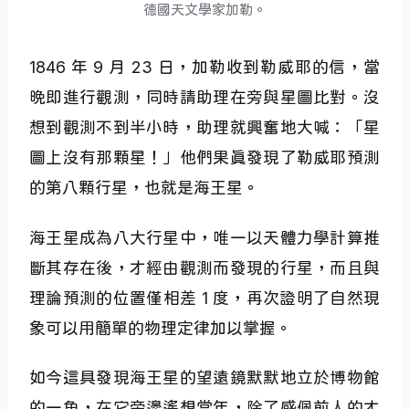
德國天文學家加勒。
1846 年 9 月 23 日，加勒收到勒威耶的信，當
晚即進行觀測，同時請助理在旁與星圖比對。沒
想到觀測不到半小時，助理就興奮地大喊：「星
圖上沒有那顆星！」他們果真發現了勒威耶預測
的第八顆行星，也就是海王星。
海王星成為八大行星中，唯一以天體力學計算推
斷其存在後，才經由觀測而發現的行星，而且與
理論預測的位置僅相差 1 度，再次證明了自然現
象可以用簡單的物理定律加以掌握。
如今這具發現海王星的望遠鏡默默地立於博物館
的一角，在它旁邊遙想當年，除了感佩前人的才