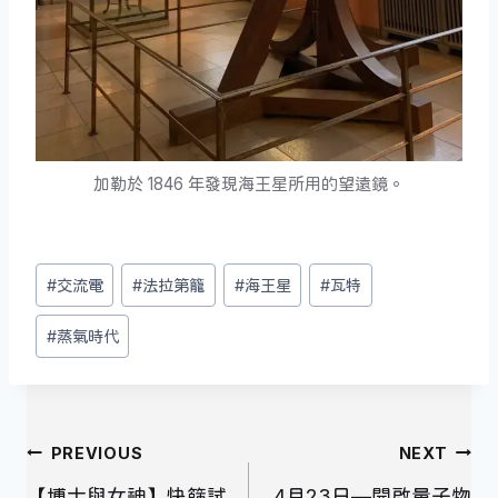
加勒於 1846 年發現海王星所用的望遠鏡。
Post
#
交流電
#
法拉第籠
#
海王星
#
瓦特
Tags:
#
蒸氣時代
文
PREVIOUS
NEXT
章
【博士與女神】快篩試
4月23日—開啟量子物