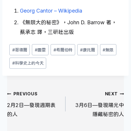
Georg Cantor – Wikipedia
《無限大的秘密》，John D. Barrow 著，
蔡承志 譯，三研社出版
Post
#
哥德爾
#
圖靈
#
希爾伯特
#
康托爾
#
無限
Tags:
#
科學史上的今天
文
PREVIOUS
NEXT
章
2月2日—發現週期表
3月6日—發現陽光中
導
的人
隱藏秘密的人
覽